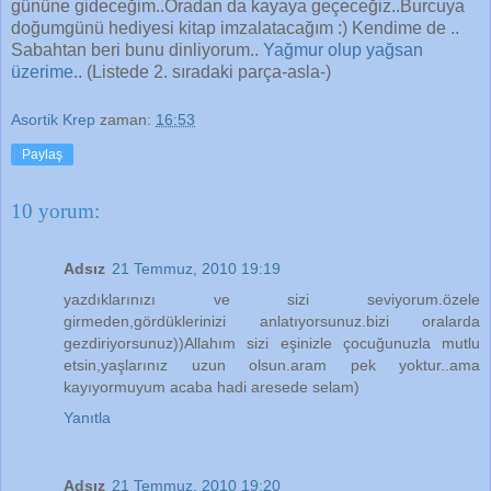
gününe gideceğim..Oradan da kayaya geçeceğiz..Burcuya
doğumgünü hediyesi kitap imzalatacağım :) Kendime de ..
Sabahtan beri bunu dinliyorum..
Yağmur olup yağsan
üzerime..
(Listede 2. sıradaki parça-asla-)
Asortik Krep
zaman:
16:53
Paylaş
10 yorum:
Adsız
21 Temmuz, 2010 19:19
yazdıklarınızı ve sizi seviyorum.özele
girmeden,gördüklerinizi anlatıyorsunuz.bizi oralarda
gezdiriyorsunuz))Allahım sizi eşinizle çocuğunuzla mutlu
etsin,yaşlarınız uzun olsun.aram pek yoktur..ama
kayıyormuyum acaba hadi aresede selam)
Yanıtla
Adsız
21 Temmuz, 2010 19:20