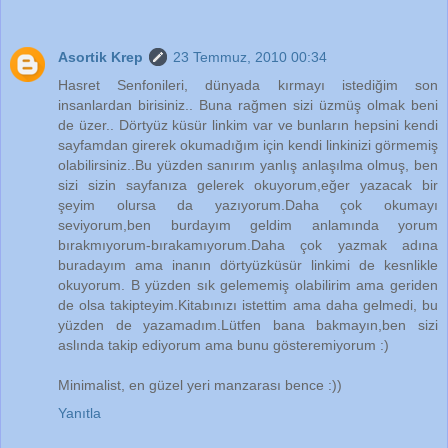
Asortik Krep
23 Temmuz, 2010 00:34
Hasret Senfonileri, dünyada kırmayı istediğim son
insanlardan birisiniz.. Buna rağmen sizi üzmüş olmak beni
de üzer.. Dörtyüz küsür linkim var ve bunların hepsini kendi
sayfamdan girerek okumadığım için kendi linkinizi görmemiş
olabilirsiniz..Bu yüzden sanırım yanlış anlaşılma olmuş, ben
sizi sizin sayfanıza gelerek okuyorum,eğer yazacak bir
şeyim olursa da yazıyorum.Daha çok okumayı
seviyorum,ben burdayım geldim anlamında yorum
bırakmıyorum-bırakamıyorum.Daha çok yazmak adına
buradayım ama inanın dörtyüzküsür linkimi de kesnlikle
okuyorum. B yüzden sık gelememiş olabilirim ama geriden
de olsa takipteyim.Kitabınızı istettim ama daha gelmedi, bu
yüzden de yazamadım.Lütfen bana bakmayın,ben sizi
aslında takip ediyorum ama bunu gösteremiyorum :)
Minimalist, en güzel yeri manzarası bence :))
Yanıtla