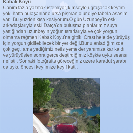
Kabak Koyu
Canım fazla yazmak istemiyor, kimseyle uğraşacak keyfim
yok, hatta bulaşanlar olursa pişman olur diye tabela asasım
var.. Bu yüzden kısa kesiyorum.O gün Uzunbey'in eski
arkadaşlarıyla eski Datça'da buluşma planlarımız suya
yattığından uzunbeyin yoğun ısrarlarıyla ve çok yorgun
olmama rağmen Kabak Koyu'na gittik. Orası hele de yürüyüş
için yorgun gidilebilecek bir yer değil.Bunu anladığımızda
çok geçti ama yediğimiz nefis yemekler yanımıza kar kaldı
ve yürüyüşten sonra gerçekleştirdiğimiz köşkte uyku seansı
nefisti.. Sonraki fotoğrafta göreceğiniz üzere karadut şarabı
da uyku öncesi keyfimize keyif kattı.