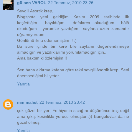
gülsen VAROL
22 Temmuz, 2010 23:26
Sevgili Asortik krep,
Blogspota yeni geldiğim Kasım 2009 tarihinde ilk
keşfettiğim... bayıldığım... defalarca okuduğum.. hâlâ
okuduğum... yorumlar yazdığım.. sayfana uzun zamandır
uğramıyordum..
Gönlümü ikna edememiştim !! :)
Bu süre içinde bir kere bile sayfamı değerlendirmeye
almadığın ve yazdıklarımı yorumlamadığın için..
Ama baktım ki özlemişim!!!
Sen bana aldırma kafana göre takıl sevgili Asortik krep..Seni
önemsediğimi bil yeter.
Yanıtla
minimalist
22 Temmuz, 2010 23:42
çok güzel bir yer; Fethiyenin sıcağını düşününce iniş değil
ama çıkış kesinlikle yorucu olmuştur :)) Bungolovlar da ne
güzel olmuş.
Yanıtla