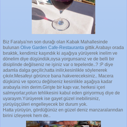
Biz Faralya'nın son durağı olan Kabak Mahallesinde
bulunan
Olive Garden Cafe-Restauranta
gittik.Arabayı orada
bıraktık, kendimiz kaşındık ki aşağıya yürüyerek inelim ve
dönelim diye düşündük,oysa yorgunsanız ve de belli bir
disiplinde değilseniz ne işiniz var o tepelerde..? :P diye
adamla dalga geçilir,hatta inilir,kesinlikle söylenerek
çıkılır.Mesafeyi görünce bana hakvereceksiniz.. Macera
düşkünü ve sporcu değilseniz kesinlikle aşağıya kadar
arabayla inin derim.Girişte bir kapı var, herkesi içeri
salmıyorlar,yolun tehlikesini kabul eden giriyormuş diye de
uyarayım.Yürüyerek ise gayet güzel inebilirsiniz,
yürüyüşçüleri engelleyecek bir durum yok.
Hatta yürüyün, gördüğünüz en güzel deniz manzaralarından
birini izleyerek hem de..