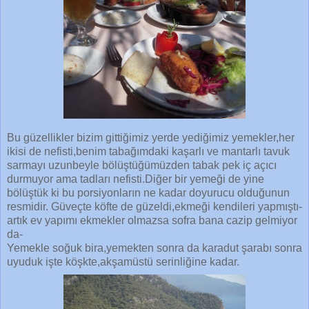
Bu güzellikler bizim gittiğimiz yerde yediğimiz yemekler,her
ikisi de nefisti,benim tabağımdaki kaşarlı ve mantarlı tavuk
sarmayı uzunbeyle bölüştüğümüzden tabak pek iç açıcı
durmuyor ama tadları nefisti.Diğer bir yemeği de yine
bölüştük ki bu porsiyonların ne kadar doyurucu olduğunun
resmidir. Güveçte köfte de güzeldi,ekmeği kendileri yapmıştı-
artık ev yapımı ekmekler olmazsa sofra bana cazip gelmiyor
da-
Yemekle soğuk bira,yemekten sonra da karadut şarabı sonra
uyuduk işte köşkte,akşamüstü serinliğine kadar.